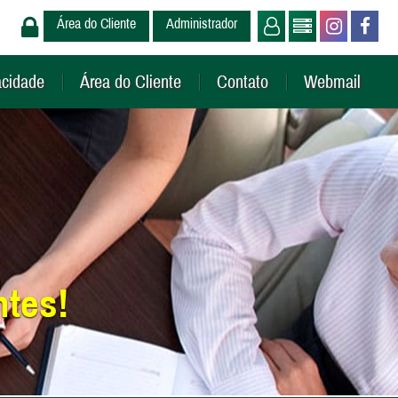
Área do Cliente
Administrador
acidade
Área do Cliente
Contato
Webmail
ntes!